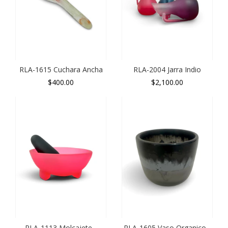
RLA-1615 Cuchara Ancha
RLA-2004 Jarra Indio
$400.00
$2,100.00
RLA-1113 Molcajete -
RLA-1605 Vaso Organico -